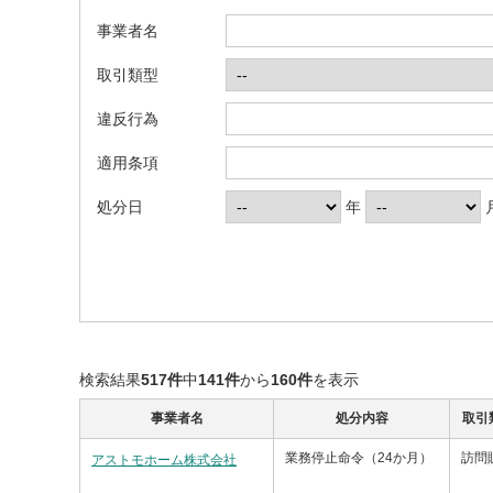
事業者名
取引類型
違反行為
適用条項
処分日
年
検索結果
517件
中
141件
から
160件
を表示
事業者名
処分内容
取引
業務停止命令（24か月）
訪問
アストモホーム株式会社