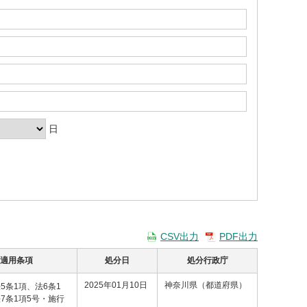
日
CSV出力
PDF出力
適用条項
処分日
処分行政庁
2025年01月10日
神奈川県（都道府県）
5条1項、法6条1
7条1項5号・施行