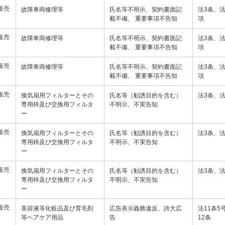
販売
故障車両修理等
氏名等不明示、契約書面記
法3条、法
載不備、 重要事項不告知
項
販売
故障車両修理等
氏名等不明示、契約書面記
法3条、法
載不備、 重要事項不告知
項
販売
故障車両修理等
氏名等不明示、契約書面記
法3条、法
載不備、 重要事項不告知
項
販売
換気扇用フィルターとその
氏名等（勧誘目的を含む）
法3条、法
専用枠及び交換用フィルタ
不明示、不実告知
ー
販売
換気扇用フィルターとその
氏名等（勧誘目的を含む）
法3条、法
専用枠及び交換用フィルタ
不明示、不実告知
ー
販売
換気扇用フィルターとその
氏名等（勧誘目的を含む）
法3条、法
専用枠及び交換用フィルタ
不明示、不実告知
ー
販売
美容液等化粧品及び育毛剤
広告表示義務違反、誇大広
法11条5
等ヘアケア用品
告
12条