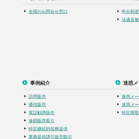
全国のお問合せ窓口
申出制度
法違反被
事例紹介
迷惑メ
訪問販売
迷惑メー
通信販売
迷惑メー
電話勧誘販売
特定商取
連鎖販売取引
特定継続的役務提供
業務提供誘引販売取引