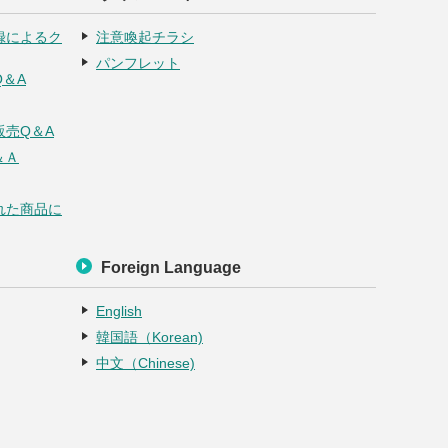
録によるク
注意喚起チラシ
パンフレット
＆A
売Q＆A
＆Ａ
れた商品に
Foreign Language
English
韓国語（Korean)
中文（Chinese)