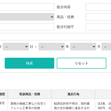
処分内容
商品・役務
処分行政庁
月
日
～
年
月
リセット
類型
取扱商品・役務
違反行為
販売
屋根の補修工事など住宅リ
勧誘目的等不明示、契約書
法3条、法
フォーム工事等の役務
面の交付義務に違反する行
項6号、法