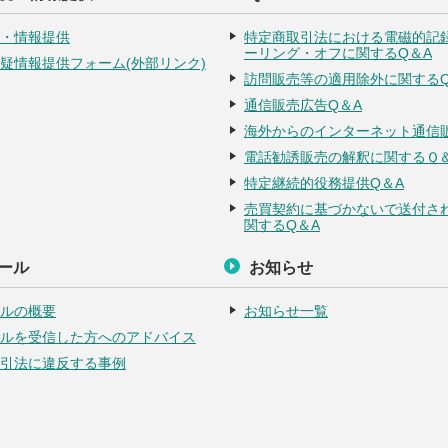
・情報提供
特定商取引法における電磁的記
ーリング・オフに関するQ＆A
疑情報提供フォーム(外部リンク)
訪問販売等の適用除外に関するQ
通信販売広告Q＆A
海外からのインターネット通信販
電話勧誘販売の解釈に関するＱ
特定継続的役務提供Q＆A
売買契約に基づかないで送付さ
関するQ＆A
ール
お知らせ
ルの概要
お知らせ一覧
ルを受信した方へのアドバイス
引法に違反する事例